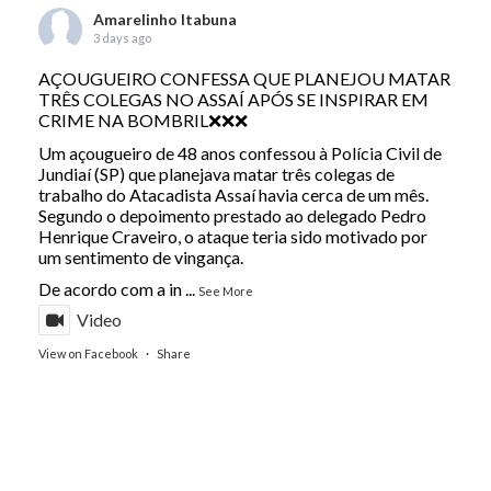
Amarelinho Itabuna
3 days ago
AÇOUGUEIRO CONFESSA QUE PLANEJOU MATAR
TRÊS COLEGAS NO ASSAÍ APÓS SE INSPIRAR EM
CRIME NA BOMBRIL❌❌❌
Um açougueiro de 48 anos confessou à Polícia Civil de
Jundiaí (SP) que planejava matar três colegas de
trabalho do Atacadista Assaí havia cerca de um mês.
Segundo o depoimento prestado ao delegado Pedro
Henrique Craveiro, o ataque teria sido motivado por
um sentimento de vingança.
De acordo com a in
...
See More
Video
View on Facebook
·
Share