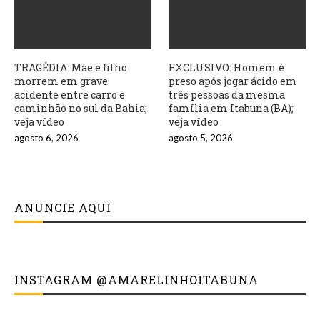
TRAGÉDIA: Mãe e filho
EXCLUSIVO: Homem é
morrem em grave
preso após jogar ácido em
acidente entre carro e
três pessoas da mesma
caminhão no sul da Bahia;
família em Itabuna (BA);
veja vídeo
veja vídeo
agosto 6, 2026
agosto 5, 2026
ANUNCIE AQUI
INSTAGRAM @AMARELINHOITABUNA