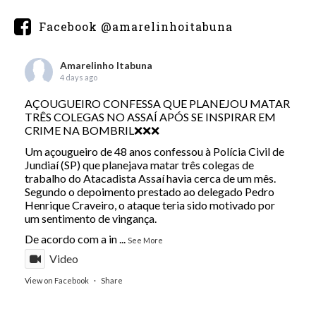
Facebook @amarelinhoitabuna
Amarelinho Itabuna
4 days ago
AÇOUGUEIRO CONFESSA QUE PLANEJOU MATAR
TRÊS COLEGAS NO ASSAÍ APÓS SE INSPIRAR EM
CRIME NA BOMBRIL❌❌❌
Um açougueiro de 48 anos confessou à Polícia Civil de
Jundiaí (SP) que planejava matar três colegas de
trabalho do Atacadista Assaí havia cerca de um mês.
Segundo o depoimento prestado ao delegado Pedro
Henrique Craveiro, o ataque teria sido motivado por
um sentimento de vingança.
De acordo com a in
...
See More
Video
View on Facebook
·
Share