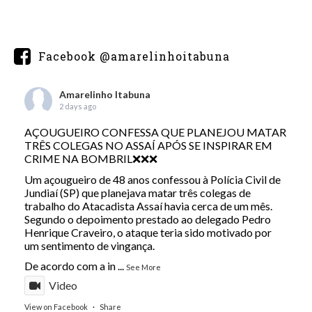
Facebook @amarelinhoitabuna
Amarelinho Itabuna
2 days ago
AÇOUGUEIRO CONFESSA QUE PLANEJOU MATAR
TRÊS COLEGAS NO ASSAÍ APÓS SE INSPIRAR EM
CRIME NA BOMBRIL❌❌❌
Um açougueiro de 48 anos confessou à Polícia Civil de
Jundiaí (SP) que planejava matar três colegas de
trabalho do Atacadista Assaí havia cerca de um mês.
Segundo o depoimento prestado ao delegado Pedro
Henrique Craveiro, o ataque teria sido motivado por
um sentimento de vingança.
De acordo com a in
...
See More
Video
View on Facebook
·
Share