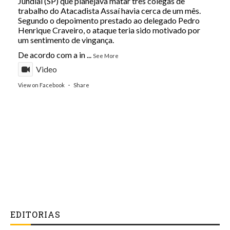
Jundiaí (SP) que planejava matar três colegas de
trabalho do Atacadista Assaí havia cerca de um mês.
Segundo o depoimento prestado ao delegado Pedro
Henrique Craveiro, o ataque teria sido motivado por
um sentimento de vingança.
De acordo com a in
...
See More
Video
View on Facebook
·
Share
EDITORIAS