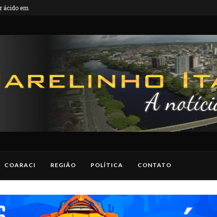
 ácido em...
Corpo em estado de decomposição é encontra
r envolvimento na...
COARACI
REGIÃO
POLÍTICA
CONTATO