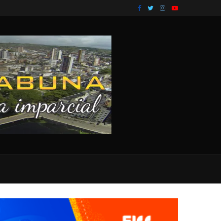
do entre...
Polícia Civil captura foragido da justiça do Amaz