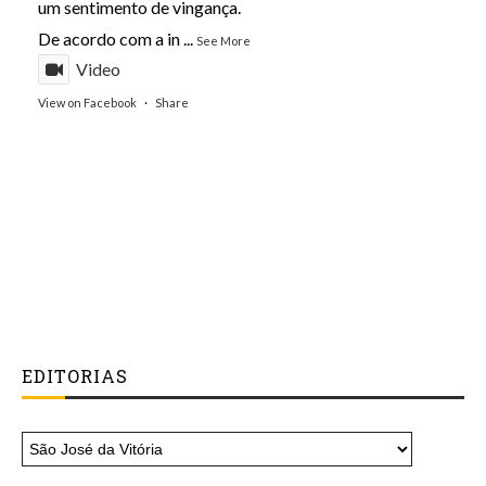
um sentimento de vingança.
De acordo com a in
...
See More
Video
View on Facebook
·
Share
EDITORIAS