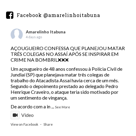
Facebook @amarelinhoitabuna
Amarelinho Itabuna
4 days ago
AÇOUGUEIRO CONFESSA QUE PLANEJOU MATAR
TRÊS COLEGAS NO ASSAÍ APÓS SE INSPIRAR EM
CRIME NA BOMBRIL❌❌❌
Um açougueiro de 48 anos confessou à Polícia Civil de
Jundiaí (SP) que planejava matar três colegas de
trabalho do Atacadista Assaí havia cerca de um mês.
Segundo o depoimento prestado ao delegado Pedro
Henrique Craveiro, o ataque teria sido motivado por
um sentimento de vingança.
De acordo com a in
...
See More
Video
View on Facebook
·
Share