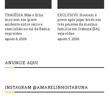
TRAGÉDIA: Mãe e filho
EXCLUSIVO: Homem é
morrem em grave
preso após jogar ácido em
acidente entre carro e
três pessoas da mesma
caminhão no sul da Bahia;
família em Itabuna (BA);
veja vídeo
veja vídeo
agosto 6, 2026
agosto 5, 2026
ANUNCIE AQUI
INSTAGRAM @AMARELINHOITABUNA