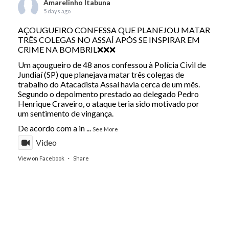
Amarelinho Itabuna
5 days ago
AÇOUGUEIRO CONFESSA QUE PLANEJOU MATAR
TRÊS COLEGAS NO ASSAÍ APÓS SE INSPIRAR EM
CRIME NA BOMBRIL❌❌❌
Um açougueiro de 48 anos confessou à Polícia Civil de
Jundiaí (SP) que planejava matar três colegas de
trabalho do Atacadista Assaí havia cerca de um mês.
Segundo o depoimento prestado ao delegado Pedro
Henrique Craveiro, o ataque teria sido motivado por
um sentimento de vingança.
De acordo com a in
...
See More
Video
View on Facebook
·
Share