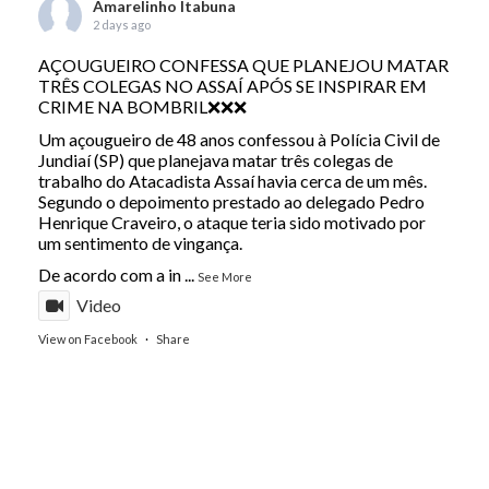
Amarelinho Itabuna
2 days ago
AÇOUGUEIRO CONFESSA QUE PLANEJOU MATAR
TRÊS COLEGAS NO ASSAÍ APÓS SE INSPIRAR EM
CRIME NA BOMBRIL❌❌❌
Um açougueiro de 48 anos confessou à Polícia Civil de
Jundiaí (SP) que planejava matar três colegas de
trabalho do Atacadista Assaí havia cerca de um mês.
Segundo o depoimento prestado ao delegado Pedro
Henrique Craveiro, o ataque teria sido motivado por
um sentimento de vingança.
De acordo com a in
...
See More
Video
View on Facebook
·
Share