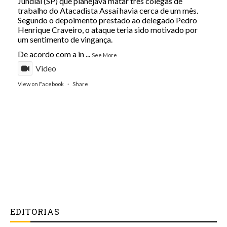
Jundiaí (SP) que planejava matar três colegas de
trabalho do Atacadista Assaí havia cerca de um mês.
Segundo o depoimento prestado ao delegado Pedro
Henrique Craveiro, o ataque teria sido motivado por
um sentimento de vingança.
De acordo com a in
...
See More
Video
View on Facebook
·
Share
EDITORIAS