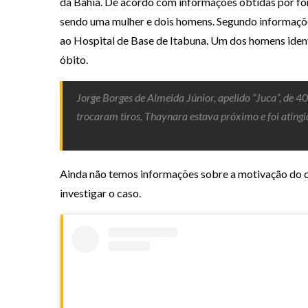
da Bahia. De acordo com informações obtidas por fon
sendo uma mulher e dois homens. Segundo informações
ao Hospital de Base de Itabuna. Um dos homens identif
óbito.
Jorge Borges de Almeida Júnior, apelido “Juca”, de 40
trocaram tiros, Thaynara estava próximo e foi atingid
Ainda não temos informações sobre a motivação do cr
investigar o caso.