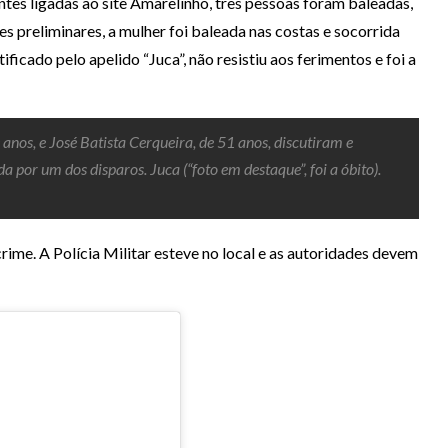
tes ligadas ao site Amarelinho, três pessoas foram baleadas,
 preliminares, a mulher foi baleada nas costas e socorrida
icado pelo apelido “Juca”, não resistiu aos ferimentos e foi a
 anos, e José Batista Cerqueira, de 51 anos, discutiram e
a por um dos disparos. Juca (“foto em destaque”, foi a óbito).
ime. A Polícia Militar esteve no local e as autoridades devem