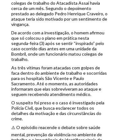
colegas de trabalho do Atacadista Assaí havia
cerca de um mês. Segundo o depoimento
prestado ao delegado Pedro Henrique Craveiro, o
ataque teria sido motivado por um sentimento de
vingança.
De acordo com a investigação, o homem afirmou
que só colocou o plano em prática nesta
segunda-feira (3) após se sentir “inspirado” pelo
caso ocorrido dias antes em uma unidade da
Bombril, onde um funcionário matou colegas de
trabalho.
As três vítimas foram atacadas com golpes de
faca dentro do ambiente de trabalho e socorridas
para os hospitais São Vicente e Paulo
Sacramento. Até o momento, as autoridades
informaram que elas sobreviveram ao ataque e
seguem recebendo atendimento médico.
O suspeito foi preso e o caso é investigado pela
Polícia Civil, que busca esclarecer todos os
detalhes da motivação e das circunstâncias do
crime.
⚠️ O episódio reacende o debate sobre saúde
mental, prevenção da violência no ambiente de
trabalho e a importância de identificar sinais de