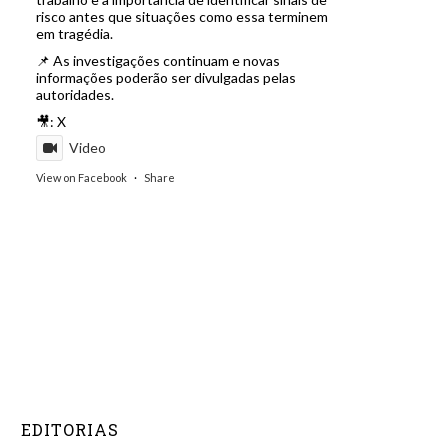
risco antes que situações como essa terminem
em tragédia.
📌 As investigações continuam e novas
informações poderão ser divulgadas pelas
autoridades.
🎥: X
Video
View on Facebook
·
Share
EDITORIAS