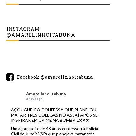
INSTAGRAM
@AMARELINHOITABUNA
Facebook @amarelinhoitabuna
Amarelinho Itabuna
4 days ago
AÇOUGUEIRO CONFESSA QUE PLANEJOU
MATAR TRÊS COLEGAS NO ASSAÍ APÓS SE
INSPIRAR EM CRIME NA BOMBRIL❌❌❌
Um açougueiro de 48 anos confessou à Polícia
Civil de Jundiaí (SP) que planejava matar três