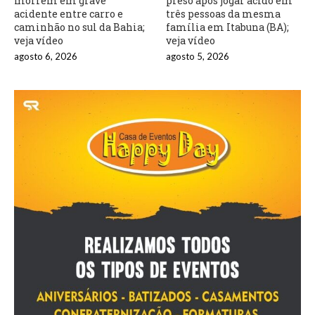
morrem em grave
preso após jogar ácido em
acidente entre carro e
três pessoas da mesma
caminhão no sul da Bahia;
família em Itabuna (BA);
veja vídeo
veja vídeo
agosto 6, 2026
agosto 5, 2026