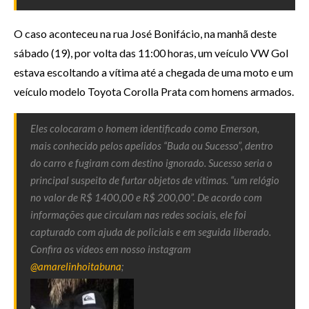
O caso aconteceu na rua José Bonifácio, na manhã deste
sábado (19), por volta das 11:00 horas, um veículo VW Gol
estava escoltando a vítima até a chegada de uma moto e um
veículo modelo Toyota Corolla Prata com homens armados.
Eles colocaram o homem identificado como Emerson,
mais conhecido pelos apelidos “Buda ou Sucesso”, dentro
do carro e fugiram com destino ignorado. Sucesso seria o
principal suspeito de furtar objetos de vítimas. “um relógio
no valor de R$ 1400,00 e R$ 200,00”. De acordo com
informações que circulam nas redes sociais, ele foi
capturado com ajuda de policiais e em seguida liberado.
Confira os vídeos em nosso instagram
@amarelinhoitabuna
;