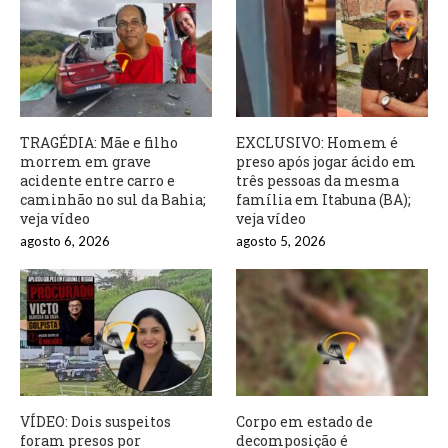
TRAGÉDIA: Mãe e filho
EXCLUSIVO: Homem é
morrem em grave
preso após jogar ácido em
acidente entre carro e
três pessoas da mesma
caminhão no sul da Bahia;
família em Itabuna (BA);
veja vídeo
veja vídeo
agosto 6, 2026
agosto 5, 2026
VÍDEO: Dois suspeitos
Corpo em estado de
foram presos por
decomposição é