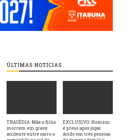
ÚLTIMAS NOTÍCIAS
TRAGÉDIA: Mãe e filho
EXCLUSIVO: Homem
morrem em grave
é preso após jogar
acidente entre carro e
ácido em três pessoas
caminhão no sul da
da mesma família