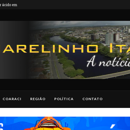
 ácido em...
VÍDEO: Dois suspeitos foram presos por env
COARACI
REGIÃO
POLÍTICA
CONTATO