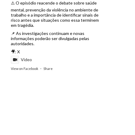
⚠️ O episódio reacende o debate sobre saúde
mental, prevenção da violência no ambiente de
trabalho e a importância de identificar sinais de
risco antes que situações como essa terminem
em tragédia.
📌 As investigações continuam e novas
informações poderão ser divulgadas pelas
autoridades.
🎥: X
Video
View on Facebook
·
Share