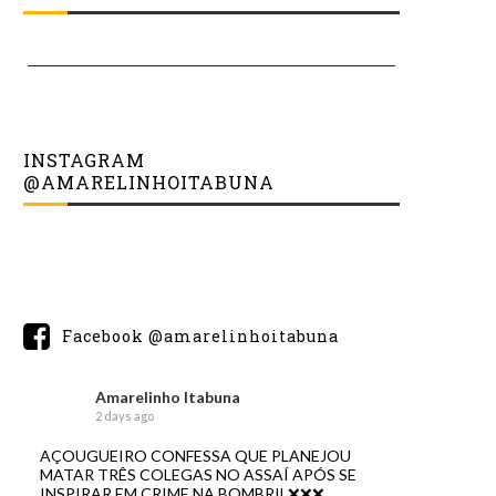
INSTAGRAM
@AMARELINHOITABUNA
Facebook @amarelinhoitabuna
Amarelinho Itabuna
2 days ago
AÇOUGUEIRO CONFESSA QUE PLANEJOU
MATAR TRÊS COLEGAS NO ASSAÍ APÓS SE
INSPIRAR EM CRIME NA BOMBRIL❌❌❌