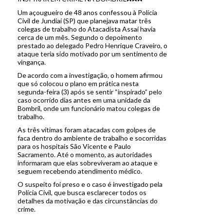
Um açougueiro de 48 anos confessou à Polícia
Civil de Jundiaí (SP) que planejava matar três
colegas de trabalho do Atacadista Assaí havia
cerca de um mês. Segundo o depoimento
prestado ao delegado Pedro Henrique Craveiro, o
ataque teria sido motivado por um sentimento de
vingança.
De acordo com a investigação, o homem afirmou
que só colocou o plano em prática nesta
segunda-feira (3) após se sentir “inspirado” pelo
caso ocorrido dias antes em uma unidade da
Bombril, onde um funcionário matou colegas de
trabalho.
As três vítimas foram atacadas com golpes de
faca dentro do ambiente de trabalho e socorridas
para os hospitais São Vicente e Paulo
Sacramento. Até o momento, as autoridades
informaram que elas sobreviveram ao ataque e
seguem recebendo atendimento médico.
O suspeito foi preso e o caso é investigado pela
Polícia Civil, que busca esclarecer todos os
detalhes da motivação e das circunstâncias do
crime.