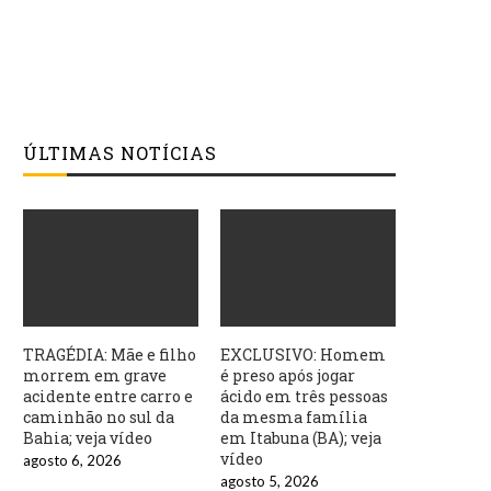
ÚLTIMAS NOTÍCIAS
TRAGÉDIA: Mãe e filho
EXCLUSIVO: Homem
morrem em grave
é preso após jogar
acidente entre carro e
ácido em três pessoas
caminhão no sul da
da mesma família
Bahia; veja vídeo
em Itabuna (BA); veja
vídeo
agosto 6, 2026
agosto 5, 2026