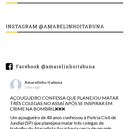
INSTAGRAM @AMARELINHOITABUNA
Facebook @amarelinhoitabuna
Amarelinho Itabuna
2 days ago
AÇOUGUEIRO CONFESSA QUE PLANEJOU MATAR
TRÊS COLEGAS NO ASSAÍ APÓS SE INSPIRAR EM
CRIME NA BOMBRIL❌❌❌
Um açougueiro de 48 anos confessou à Polícia Civil de
Jundiaí (SP) que planejava matar três colegas de
trabalho do Atacadista Assaí havia cerca de um mês.