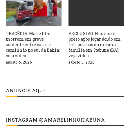
TRAGÉDIA: Mãe e filho
EXCLUSIVO: Homem é
morrem em grave
preso após jogar ácido em
acidente entre carro e
três pessoas da mesma
caminhão no sul da Bahia;
família em Itabuna (BA);
veja vídeo
veja vídeo
agosto 6, 2026
agosto 5, 2026
ANUNCIE AQUI
INSTAGRAM @AMARELINHOITABUNA