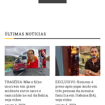
ÚLTIMAS NOTÍCIAS
TRAGÉDIA: Mãe e filho
EXCLUSIVO: Homem é
morrem em grave
preso após jogar ácido em
acidente entre carro e
três pessoas da mesma
caminhão no sul da Bahia;
família em Itabuna (BA);
veja vídeo
veja vídeo
agosto 6, 2026
agosto 5, 2026