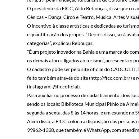
O presidente da FICC, Aldo Rebouças, disse que o cad
Cênicas – Dança, Circo e Teatro, Música, Artes Visua
O incentivo à classe artísticas e dedicadas ao turism
e quantificação dos grupos. “Depois disso, será avali
categorias”, explicou Rebouças.
“É um projeto inovador na Bahia e uma marca do comp
os demais atores ligados ao turismo”, acrescenta o p
O cadastro pode ser pelo site oficial do CADCULTI, d
feito também através do site (http://ficc.com.br/) e
(Instagram: @ficcoficial).
Para auxiliar no processo de cadastramento, dois loc
sendo os locais: Biblioteca Municipal Plínio de Alme
segunda a sexta, das 8 às 14 horas; e um estande no S
Além disso, a FICC coloca à disposição das pessoas 
99862-1338, que também é WhatsApp, com atendiment
___________