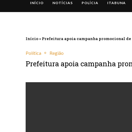
INÍCIO
NOTÍCIAS
POLÍCIA
ITABUNA
Início
»
Prefeitura apoia campanha promocional de 
Política
Região
Prefeitura apoia campanha pro
maio 18, 2021