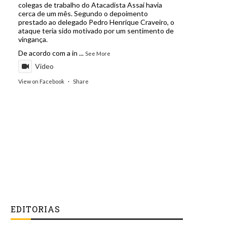
colegas de trabalho do Atacadista Assaí havia
cerca de um mês. Segundo o depoimento
prestado ao delegado Pedro Henrique Craveiro, o
ataque teria sido motivado por um sentimento de
vingança.
De acordo com a in
...
See More
Video
View on Facebook
·
Share
EDITORIAS