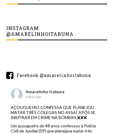
INSTAGRAM
@AMARELINHOITABUNA
Facebook @amarelinhoitabuna
Amarelinho Itabuna
4 days ago
AÇOUGUEIRO CONFESSA QUE PLANEJOU
MATAR TRÊS COLEGAS NO ASSAÍ APÓS SE
INSPIRAR EM CRIME NA BOMBRIL❌❌❌
Um açougueiro de 48 anos confessou à Polícia
Civil de Jundiaí (SP) que planejava matar três