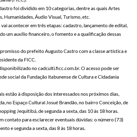
astro foi dividido em 10 categorias, dentre as quais Artes
is, Humanidades, Áudio Visual, Turismo, etc.
o vai acontecer em três etapas: cadastro, lançamento de edital,
ado um auxílio financeiro, o fomento e a qualificação dessas
romisso do prefeito Augusto Castro com a classe artística e
residente da FICC.
isponibilizado no cadculti.ficc.com.br. O acesso pode ser
 rede social da Fundação itabunense de Cultura e Cidadania
ais estão à disposição dos interessados nos próximos dias,
ida, no Espaço Cultural Josué Brandão, no bairro Conceição, de
hopping Jequitibá, de segunda a sexta, das 10 às 18 horas.
um contato para esclarecer eventuais dúvidas: o número (73)
o e segunda a sexta, das 8 às 18 horas.