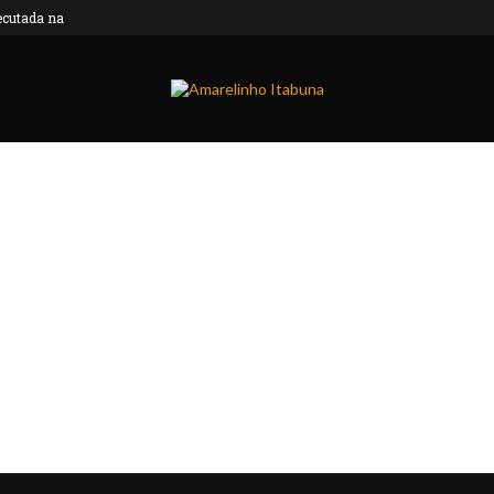
utada na Bahia é...
TRAGÉDIA: Mãe e filho morrem em grave aci