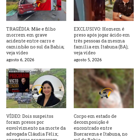
TRAGÉDIA: Mãe e filho
EXCLUSIVO: Homem é
morrem em grave
preso após jogar ácido em
acidente entre carro e
três pessoas da mesma
caminhão no sul da Bahia;
família em Itabuna (BA);
veja vídeo
veja vídeo
agosto 6, 2026
agosto 5, 2026
VÍDEO: Dois suspeitos
Corpo em estado de
foram presos por
decomposição é
envolvimento na morte da
encontrado entre
advogada Cláudia Félix;
Buerarema e Itabuna, no
executores procuravam
sul da Bahia