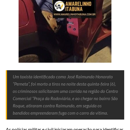
Um taxista identificado como José Raimundo Honorato
“Perneta”, foi morto a tiros na noite desta quinta-feira (6),
os criminosos solicitaram uma corrida na região do Centro
Comercial “Praça da Rodoviária, e ao chegar no bairro São
Roque, atiraram contra Raimundo, em seguida os
bandidos empreenderam fuga com o carro da vítima.
As polícias militar e civil iniciaram operação para identificar