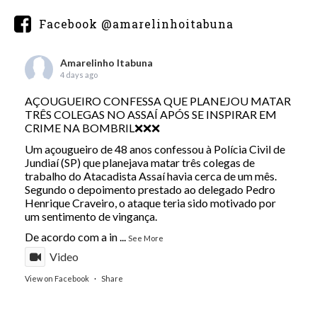
Facebook @amarelinhoitabuna
Amarelinho Itabuna
4 days ago
AÇOUGUEIRO CONFESSA QUE PLANEJOU MATAR
TRÊS COLEGAS NO ASSAÍ APÓS SE INSPIRAR EM
CRIME NA BOMBRIL❌❌❌
Um açougueiro de 48 anos confessou à Polícia Civil de
Jundiaí (SP) que planejava matar três colegas de
trabalho do Atacadista Assaí havia cerca de um mês.
Segundo o depoimento prestado ao delegado Pedro
Henrique Craveiro, o ataque teria sido motivado por
um sentimento de vingança.
De acordo com a in
...
See More
Video
View on Facebook
·
Share