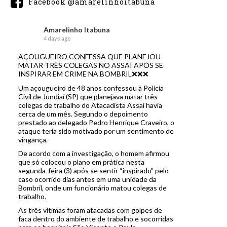
Facebook @amarelinhoitabuna
Amarelinho Itabuna
4 days ago
AÇOUGUEIRO CONFESSA QUE PLANEJOU
MATAR TRÊS COLEGAS NO ASSAÍ APÓS SE
INSPIRAR EM CRIME NA BOMBRIL❌❌❌
Um açougueiro de 48 anos confessou à Polícia
Civil de Jundiaí (SP) que planejava matar três
colegas de trabalho do Atacadista Assaí havia
cerca de um mês. Segundo o depoimento
prestado ao delegado Pedro Henrique Craveiro, o
ataque teria sido motivado por um sentimento de
vingança.
De acordo com a investigação, o homem afirmou
que só colocou o plano em prática nesta
segunda-feira (3) após se sentir “inspirado” pelo
caso ocorrido dias antes em uma unidade da
Bombril, onde um funcionário matou colegas de
trabalho.
As três vítimas foram atacadas com golpes de
faca dentro do ambiente de trabalho e socorridas