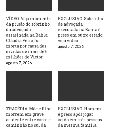
VÍDEO: Veja momento
EXCLUSIVO: Sobrinho
da prisão do sobrinho
de advogada
da advogada
executada na Bahia é
assasinada na Bahia;
preso em outro estado;
Cláudia Félix foi
veja vídeo
morta por causa das
agosto 7, 2026
dívidas de mais de 6
milhões de Victor
agosto 7, 2026
TRAGÉDIA: Mãe e filho
EXCLUSIVO: Homem
morrem em grave
é preso após jogar
acidente entre carro e
ácido em três pessoas
caminhão no sul da
da mesma família