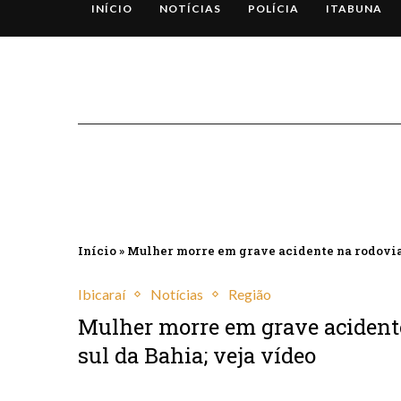
INÍCIO
NOTÍCIAS
POLÍCIA
ITABUNA
Início
»
Mulher morre em grave acidente na rodovia B
Ibicaraí
Notícias
Região
Mulher morre em grave acidente
sul da Bahia; veja vídeo
janeiro 13, 2026