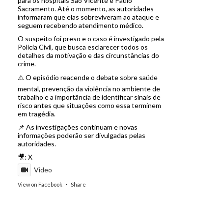
para os hospitais São Vicente e Paulo
Sacramento. Até o momento, as autoridades
informaram que elas sobreviveram ao ataque e
seguem recebendo atendimento médico.
O suspeito foi preso e o caso é investigado pela
Polícia Civil, que busca esclarecer todos os
detalhes da motivação e das circunstâncias do
crime.
⚠️ O episódio reacende o debate sobre saúde
mental, prevenção da violência no ambiente de
trabalho e a importância de identificar sinais de
risco antes que situações como essa terminem
em tragédia.
📌 As investigações continuam e novas
informações poderão ser divulgadas pelas
autoridades.
🎥: X
Video
View on Facebook
·
Share