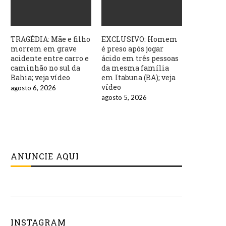
TRAGÉDIA: Mãe e filho
EXCLUSIVO: Homem
morrem em grave
é preso após jogar
acidente entre carro e
ácido em três pessoas
caminhão no sul da
da mesma família
Bahia; veja vídeo
em Itabuna (BA); veja
vídeo
agosto 6, 2026
agosto 5, 2026
ANUNCIE AQUI
INSTAGRAM