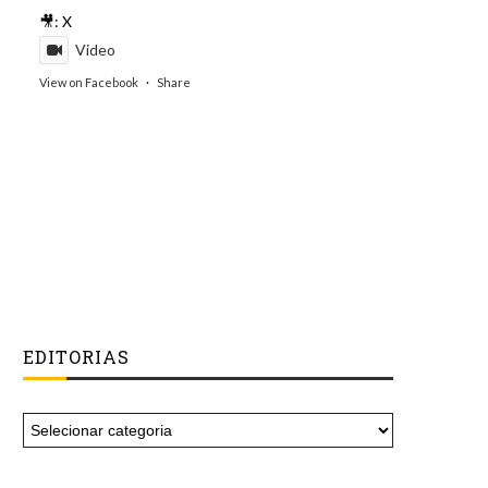
🎥: X
Video
View on Facebook
·
Share
EDITORIAS