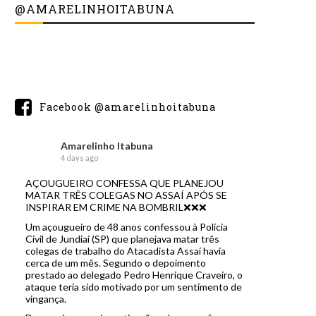
@AMARELINHOITABUNA
Facebook @amarelinhoitabuna
Amarelinho Itabuna
4 days ago
AÇOUGUEIRO CONFESSA QUE PLANEJOU
MATAR TRÊS COLEGAS NO ASSAÍ APÓS SE
INSPIRAR EM CRIME NA BOMBRIL❌❌❌
Um açougueiro de 48 anos confessou à Polícia
Civil de Jundiaí (SP) que planejava matar três
colegas de trabalho do Atacadista Assaí havia
cerca de um mês. Segundo o depoimento
prestado ao delegado Pedro Henrique Craveiro, o
ataque teria sido motivado por um sentimento de
vingança.