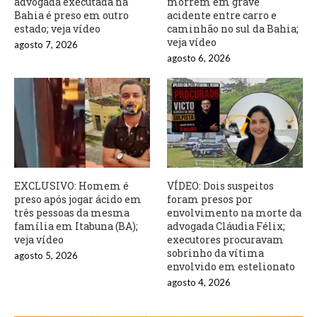
advogada executada na
morrem em grave
Bahia é preso em outro
acidente entre carro e
estado; veja vídeo
caminhão no sul da Bahia;
veja vídeo
agosto 7, 2026
agosto 6, 2026
EXCLUSIVO: Homem é
VÍDEO: Dois suspeitos
preso após jogar ácido em
foram presos por
três pessoas da mesma
envolvimento na morte da
família em Itabuna (BA);
advogada Cláudia Félix;
veja vídeo
executores procuravam
sobrinho da vítima
agosto 5, 2026
envolvido em estelionato
agosto 4, 2026