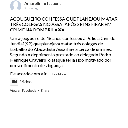
Amarelinho Itabuna
3 days ago
AÇOUGUEIRO CONFESSA QUE PLANEJOU MATAR
TRÊS COLEGAS NO ASSAÍ APÓS SE INSPIRAR EM
CRIME NA BOMBRIL❌❌❌
Um açougueiro de 48 anos confessou à Polícia Civil de
Jundiaí (SP) que planejava matar três colegas de
trabalho do Atacadista Assaí havia cerca de um mês.
Segundo o depoimento prestado ao delegado Pedro
Henrique Craveiro, o ataque teria sido motivado por
um sentimento de vingança.
De acordo com a in
...
See More
Video
View on Facebook
·
Share