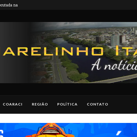
utada na Bahia é...
EXCLUSIVO: Homem é preso após jogar ácid
 acidente...
COARACI
REGIÃO
POLÍTICA
CONTATO