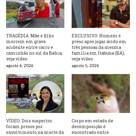
TRAGÉDIA: Mãe e filho
EXCLUSIVO: Homem é
morrem em grave
preso após jogar ácido em
acidente entre carro e
três pessoas da mesma
caminhão no sul da Bahia;
família em Itabuna (BA);
veja vídeo
veja vídeo
agosto 6, 2026
agosto 5, 2026
VÍDEO: Dois suspeitos
Corpo em estado de
foram presos por
decomposição é
envolvimento na morte da
encontrado entre