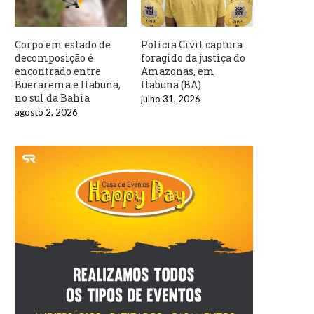
Corpo em estado de
Polícia Civil captura
decomposição é
foragido da justiça do
encontrado entre
Amazonas, em
Buerarema e Itabuna,
Itabuna (BA)
no sul da Bahia
julho 31, 2026
agosto 2, 2026