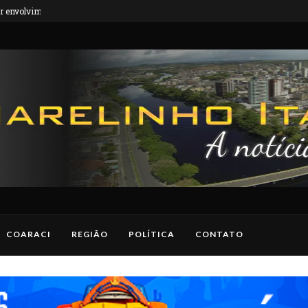
ontrado entre...
Polícia Civil captura foragido da justiça do
COARACI
REGIÃO
POLÍTICA
CONTATO