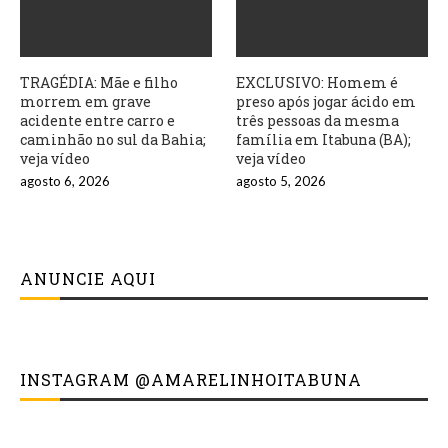
TRAGÉDIA: Mãe e filho
EXCLUSIVO: Homem é
morrem em grave
preso após jogar ácido em
acidente entre carro e
três pessoas da mesma
caminhão no sul da Bahia;
família em Itabuna (BA);
veja vídeo
veja vídeo
agosto 6, 2026
agosto 5, 2026
ANUNCIE AQUI
INSTAGRAM @AMARELINHOITABUNA