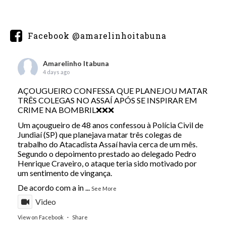
Facebook @amarelinhoitabuna
Amarelinho Itabuna
4 days ago
AÇOUGUEIRO CONFESSA QUE PLANEJOU MATAR
TRÊS COLEGAS NO ASSAÍ APÓS SE INSPIRAR EM
CRIME NA BOMBRIL❌❌❌
Um açougueiro de 48 anos confessou à Polícia Civil de
Jundiaí (SP) que planejava matar três colegas de
trabalho do Atacadista Assaí havia cerca de um mês.
Segundo o depoimento prestado ao delegado Pedro
Henrique Craveiro, o ataque teria sido motivado por
um sentimento de vingança.
De acordo com a in
...
See More
Video
View on Facebook
·
Share