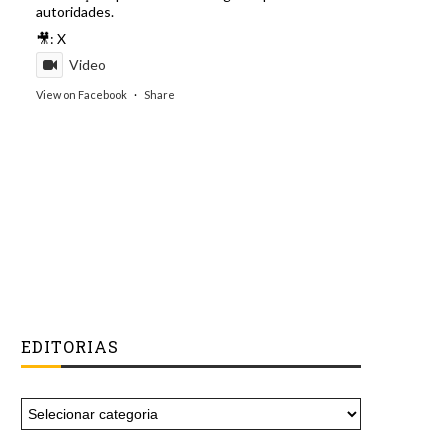
autoridades.
🎥: X
Video
View on Facebook
·
Share
EDITORIAS