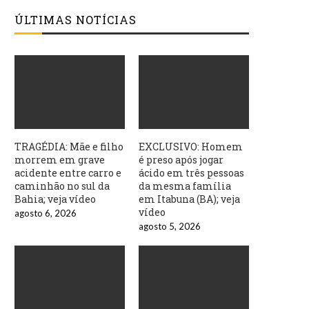
ÚLTIMAS NOTÍCIAS
TRAGÉDIA: Mãe e filho
EXCLUSIVO: Homem
morrem em grave
é preso após jogar
acidente entre carro e
ácido em três pessoas
caminhão no sul da
da mesma família
Bahia; veja vídeo
em Itabuna (BA); veja
vídeo
agosto 6, 2026
agosto 5, 2026