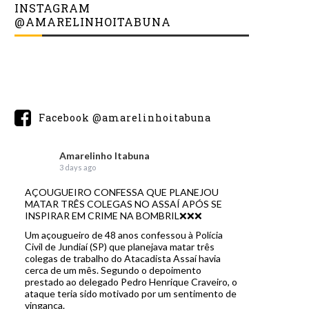
INSTAGRAM
@AMARELINHOITABUNA
Facebook @amarelinhoitabuna
Amarelinho Itabuna
3 days ago
AÇOUGUEIRO CONFESSA QUE PLANEJOU
MATAR TRÊS COLEGAS NO ASSAÍ APÓS SE
INSPIRAR EM CRIME NA BOMBRIL❌❌❌
Um açougueiro de 48 anos confessou à Polícia
Civil de Jundiaí (SP) que planejava matar três
colegas de trabalho do Atacadista Assaí havia
cerca de um mês. Segundo o depoimento
prestado ao delegado Pedro Henrique Craveiro, o
ataque teria sido motivado por um sentimento de
vingança.