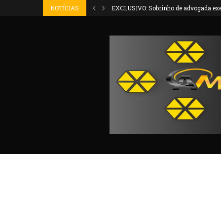
 executada na Bahia é...
NOTÍCIAS
TRAGÉDIA: Mãe e filho morrem em grave