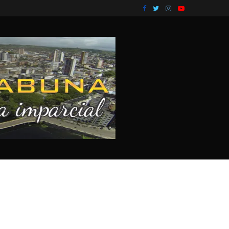
o em...
VÍDEO: Dois suspeitos foram presos por envolvim