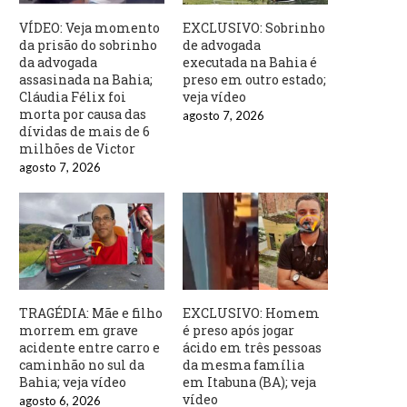
VÍDEO: Veja momento
EXCLUSIVO: Sobrinho
da prisão do sobrinho
de advogada
da advogada
executada na Bahia é
assasinada na Bahia;
preso em outro estado;
Cláudia Félix foi
veja vídeo
morta por causa das
agosto 7, 2026
dívidas de mais de 6
milhões de Victor
agosto 7, 2026
TRAGÉDIA: Mãe e filho
EXCLUSIVO: Homem
morrem em grave
é preso após jogar
acidente entre carro e
ácido em três pessoas
caminhão no sul da
da mesma família
Bahia; veja vídeo
em Itabuna (BA); veja
vídeo
agosto 6, 2026