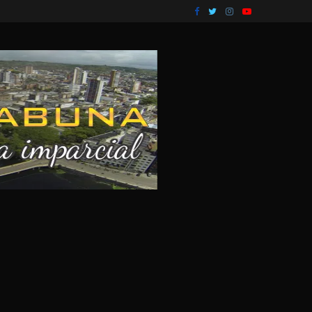
olvimento na...
Corpo em estado de decomposição é encontrado e