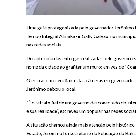
Uma gafe protagonizada pelo governador Jerônimo R
Tempo Integral Almakazir Gally Galvão, no município d
nas redes sociais.
Durante uma das entregas realizadas pelo governo es
nome da cidade ao grafitar um muro: em vez de “Coara
O erro aconteceu diante das câmeras e o governador 
Jerônimo deixou o local.
“É o retrato fiel de um governo desconectado do inte
e sua realidade”, escreveu um popular nas redes sociai
A situação chamou ainda mais atenção pelo históric
Estado, Jerônimo foi secretário da Educação da Bahia 