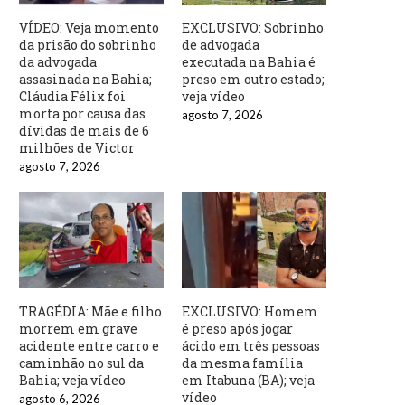
VÍDEO: Veja momento
EXCLUSIVO: Sobrinho
da prisão do sobrinho
de advogada
da advogada
executada na Bahia é
assasinada na Bahia;
preso em outro estado;
Cláudia Félix foi
veja vídeo
morta por causa das
agosto 7, 2026
dívidas de mais de 6
milhões de Victor
agosto 7, 2026
TRAGÉDIA: Mãe e filho
EXCLUSIVO: Homem
morrem em grave
é preso após jogar
acidente entre carro e
ácido em três pessoas
caminhão no sul da
da mesma família
Bahia; veja vídeo
em Itabuna (BA); veja
vídeo
agosto 6, 2026