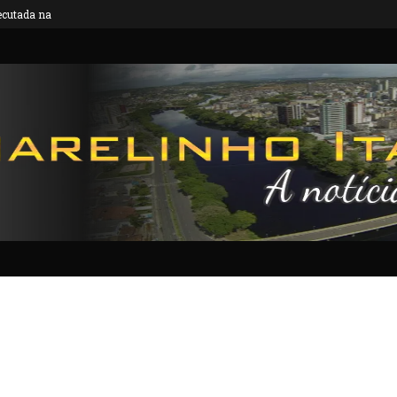
utada na Bahia é...
TRAGÉDIA: Mãe e filho morrem em grave aci