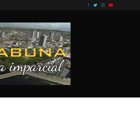
dente...
EXCLUSIVO: Homem é preso após jogar ácido em.