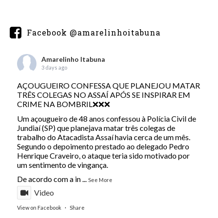
Facebook @amarelinhoitabuna
Amarelinho Itabuna
3 days ago
AÇOUGUEIRO CONFESSA QUE PLANEJOU MATAR
TRÊS COLEGAS NO ASSAÍ APÓS SE INSPIRAR EM
CRIME NA BOMBRIL❌❌❌
Um açougueiro de 48 anos confessou à Polícia Civil de
Jundiaí (SP) que planejava matar três colegas de
trabalho do Atacadista Assaí havia cerca de um mês.
Segundo o depoimento prestado ao delegado Pedro
Henrique Craveiro, o ataque teria sido motivado por
um sentimento de vingança.
De acordo com a in
...
See More
Video
View on Facebook
·
Share