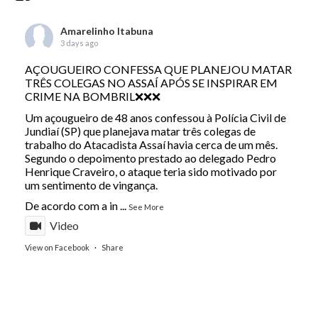
Amarelinho Itabuna
3 days ago
AÇOUGUEIRO CONFESSA QUE PLANEJOU MATAR
TRÊS COLEGAS NO ASSAÍ APÓS SE INSPIRAR EM
CRIME NA BOMBRIL❌❌❌
Um açougueiro de 48 anos confessou à Polícia Civil de
Jundiaí (SP) que planejava matar três colegas de
trabalho do Atacadista Assaí havia cerca de um mês.
Segundo o depoimento prestado ao delegado Pedro
Henrique Craveiro, o ataque teria sido motivado por
um sentimento de vingança.
De acordo com a in
...
See More
Video
View on Facebook
·
Share