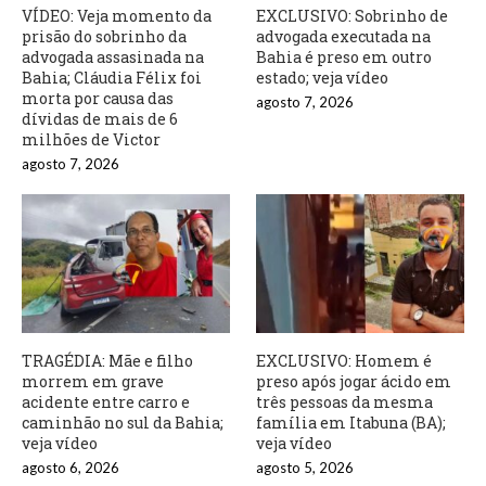
VÍDEO: Veja momento da
EXCLUSIVO: Sobrinho de
prisão do sobrinho da
advogada executada na
advogada assasinada na
Bahia é preso em outro
Bahia; Cláudia Félix foi
estado; veja vídeo
morta por causa das
agosto 7, 2026
dívidas de mais de 6
milhões de Victor
agosto 7, 2026
TRAGÉDIA: Mãe e filho
EXCLUSIVO: Homem é
morrem em grave
preso após jogar ácido em
acidente entre carro e
três pessoas da mesma
caminhão no sul da Bahia;
família em Itabuna (BA);
veja vídeo
veja vídeo
agosto 6, 2026
agosto 5, 2026